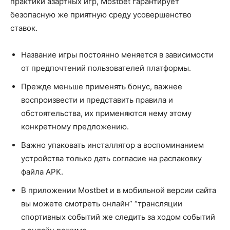
практики азартных игр, Mostbet гарантирует
безопасную же приятную среду усовершенство
ставок.
Название игры постоянно меняется в зависимости
от предпочтений пользователей платформы.
Прежде меньше применять бонус, важнее
воспроизвести и представить правила и
обстоятельства, их применяются нему этому
конкретному предложению.
Важно упаковать инсталлятор а воспоминанием
устройства только дать согласие на распаковку
файла APK.
В приложении Mostbet и в мобильной версии сайта
вы можете смотреть онлайн” “трансляции
спортивных событий же следить за ходом событий