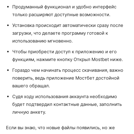
Продуманный функционал и удобно интерфейс
только расширяют доступные возможности.
Установка происходит автоматически сразу после
загрузки, что делаете программу готовой к
использованию мгновенно.
Чтобы приобрести доступ к приложению и его
функциям, нажмите кнопку Открыл Mostbet ниже.
Гораздо чем начинать процесс скачивания, важно
поверить, ведь приложение Мостбет достойной
вашего обращал.
Судя ходу использования аккаунта необходимо
будет подтвердил контактные данные, заполнить
личную анкету.
Если вы знаю, что новые файлы появились, но же