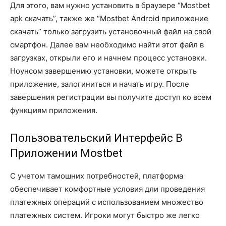
Для этого, вам нужно установить в браузере “Mostbet
apk скачать”, также же “Mostbet Android приложение
скачать” только загрузить установочный файл на свой
смартфон. Далее вам необходимо найти этот файл в
загрузках, открыли его и начнем процесс установки.
Ноунсом завершению установки, можете открыть
приложение, залогиниться и начать игру. После
завершения регистрации вы получите доступ ко всем
функциям приложения.
Пользовательский Интерфейс В
Приложении Mostbet
С учетом тамошних потребностей, платформа
обеспечивает комфортные условия дли проведения
платежных операций с использованием множество
платежных систем. Игроки могут быстро же легко