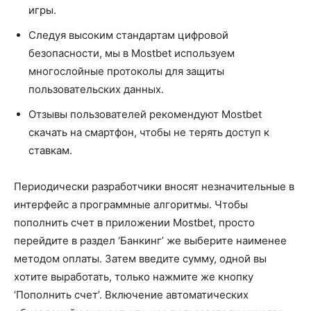
игры.
Следуя высоким стандартам цифровой
безопасности, мы в Mostbet используем
многослойные протоколы для защиты
пользовательских данных.
Отзывы пользователей рекомендуют Mostbet
скачать на смартфон, чтобы не терять доступ к
ставкам.
Периодически разработчики вносят незначительные в
интерфейс а программные алгоритмы. Чтобы
пополнить счет в приложении Mostbet, просто
перейдите в раздел ‘Банкинг’ же выберите наименее
методом оплаты. Затем введите сумму, одной вы
хотите выработать, только нажмите же кнопку
‘Пополнить счет’. Включение автоматических