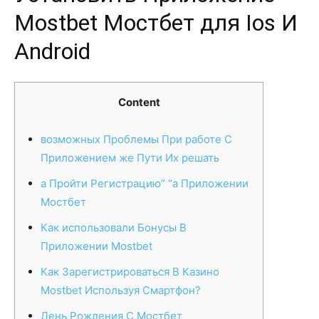
Mostbet Мостбет для Ios И
Android
Content
возможных Проблемы При работе С
Приложением же Пути Их решать
а Пройти Регистрацию” “а Приложении
Мостбет
Как использовали Бонусы В
Приложении Mostbet
Как Зарегистрироваться В Казино
Mostbet Используя Смартфон?
День Рождения С Мостбет