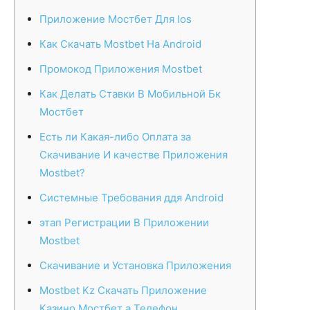
Приложение Мостбет Для Ios
Как Скачать Mostbet На Android
Промокод Приложения Mostbet
Как Делать Ставки В Мобильной Бк
Мостбет
Есть ли Какая-либо Оплата за
Скачивание И качестве Приложения
Mostbet?
Системные Требования ддя Android
этап Регистрации В Приложении
Mostbet
Скачивание и Установка Приложения
Mostbet Kz Скачать Приложение
Казино Мостбет а Телефон