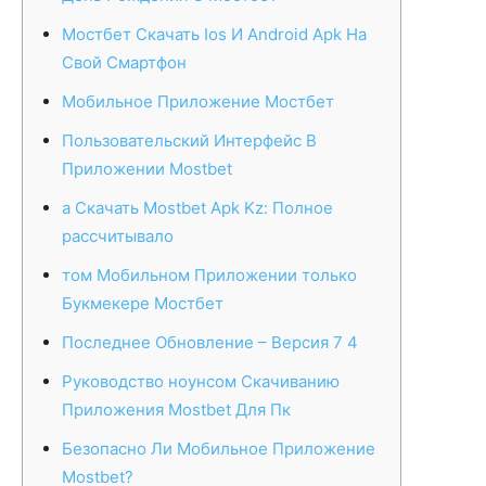
Мостбет Скачать Ios И Android Apk На
Свой Смартфон
Мобильное Приложение Мостбет
Пользовательский Интерфейс В
Приложении Mostbet
а Скачать Mostbet Apk Kz: Полное
рассчитывало
том Мобильном Приложении только
Букмекере Мостбет
Последнее Обновление – Версия 7 4
Руководство ноунсом Скачиванию
Приложения Mostbet Для Пк
Безопасно Ли Мобильное Приложение
Mostbet?