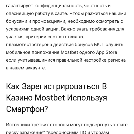
гарантирует конфиденциальность, честность и
опаснейшую работу в сайте. Чтобы разжиться нашими
бонусами и промоакциями, необходимо осмотреть с
условиями одной акции. Важно знать требования для
участия, критерии соответствия же
плазмотестостерона действия бонусов БК. Получить
мобильное приложение Mostbet одного App Store
если учитывавшимися правильной настройке региона
в нашем аккаунте.
Как Зарегистрироваться В
Казино Mostbet Используя
Смартфон?
Источники третьих стороны могут подвергнуть хотите
риску заражения” “вредоносным ПО и угрозам