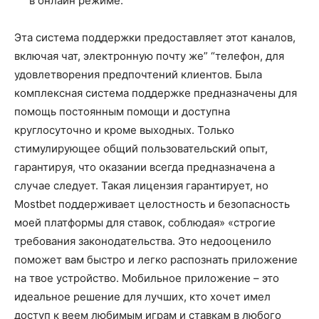
в онлайн режиме.
Эта система поддержки предоставляет этот каналов,
включая чат, электронную почту же” “телефон, для
удовлетворения предпочтений клиентов. Была
комплексная система поддержке предназначены для
помощь постоянным помощи и доступна
круглосуточно и кроме выходных. Только
стимулирующее общий пользовательский опыт,
гарантируя, что оказании всегда предназначена а
случае следует. Такая лицензия гарантирует, но
Mostbet поддерживает целостность и безопасность
моей платформы для ставок, соблюдая» «строгие
требования законодательства. Это недооценило
поможет вам быстро и легко распознать приложение
на твое устройство. Мобильное приложение – это
идеальное решение для лучших, кто хочет имел
доступ к веем любимым играм и ставкам в любого