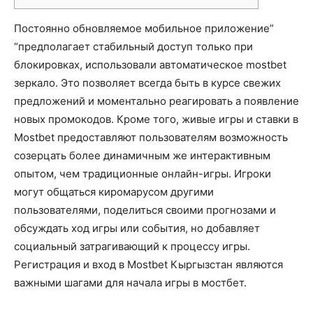
Постоянно обновляемое мобильное приложение”
“предполагает стабильный доступ только при
блокировках, использовали автоматическое mostbet
зеркало. Это позволяет всегда быть в курсе свежих
предложений и моментально реагировать а появление
новых промокодов. Кроме того, живые игры и ставки в
Mostbet предоставляют пользователям возможность
созерцать более динамичным же интерактивным
опытом, чем традиционные онлайн-игры. Игроки
могут общаться киромарусом другими
пользователями, поделиться своими прогнозами и
обсуждать ход игры или события, но добавляет
социальный затрагивающий к процессу игры.
Регистрация и вход в Mostbet Кыргызстан являются
важными шагами для начала игры в мостбет.