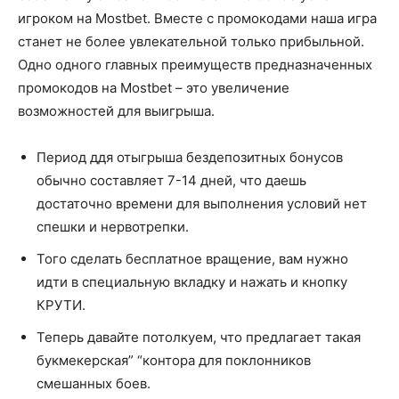
игроком на Mostbet. Вместе с промокодами наша игра
станет не более увлекательной только прибыльной.
Одно одного главных преимуществ предназначенных
промокодов на Mostbet – это увеличение
возможностей для выигрыша.
Период ддя отыгрыша бездепозитных бонусов
обычно составляет 7-14 дней, что даешь
достаточно времени для выполнения условий нет
спешки и нервотрепки.
Того сделать бесплатное вращение, вам нужно
идти в специальную вкладку и нажать и кнопку
КРУТИ.
Теперь давайте потолкуем, что предлагает такая
букмекерская” “контора для поклонников
смешанных боев.