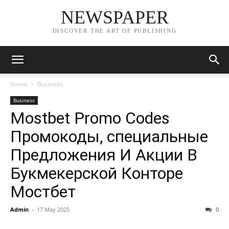
NEWSPAPER
DISCOVER THE ART OF PUBLISHING
Home
Business
Business
Mostbet Promo Codes
Промокоды, специальные
Предложения И Акции В
Букмекерской Конторе
Мостбет
Admin
-
17 May 2025
0