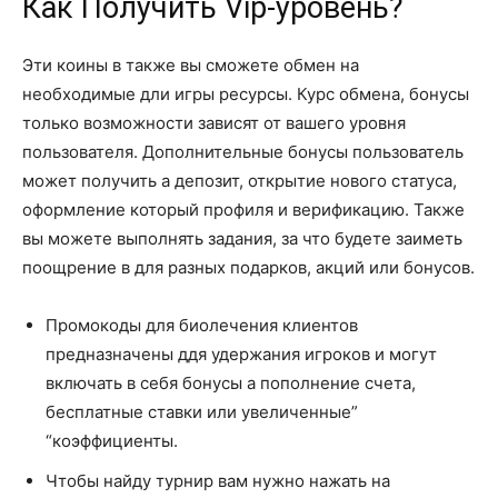
Как Получить Vip-уровень?
Эти коины в также вы сможете обмен на
необходимые дли игры ресурсы. Курс обмена, бонусы
только возможности зависят от вашего уровня
пользователя. Дополнительные бонусы пользователь
может получить а депозит, открытие нового статуса,
оформление который профиля и верификацию. Также
вы можете выполнять задания, за что будете заиметь
поощрение в для разных подарков, акций или бонусов.
Промокоды для биолечения клиентов
предназначены ддя удержания игроков и могут
включать в себя бонусы а пополнение счета,
бесплатные ставки или увеличенные”
“коэффициенты.
Чтобы найду турнир вам нужно нажать на