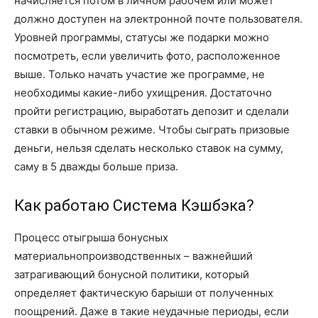
начисляется потом в личном рабочем или может
должно доступен на электронной почте пользователя.
Уровней программы, статусы же подарки можно
посмотреть, если увеличить фото, расположенное
выше. Только начать участие же программе, не
необходимы какие-либо ухищрения. Достаточно
пройти регистрацию, выработать депозит и сделали
ставки в обычном режиме. Чтобы сыграть призовые
деньги, нельзя сделать несколько ставок на сумму,
саму в 5 дважды больше приза.
Как работаю Система Кэшбэка?
Процесс отыгрыша бонусных
материальнопроизводственных – важнейший
затрагивающий бонусной политики, который
определяет фактическую барыши от полученных
поощрений. Даже в такие неудачные периоды, если