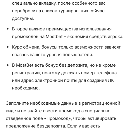
специально вкладку, после особенного вас
перебросит а список турниров, них сейчас
доступны.
Второе важное преимущества использования
промокодов на Mostbet – экономия средств игрока.
Курс обмена, бонусы только возможности зависят
спасась вашего уровня пользователя.
В MostBet есть бонус без депозита, но не кроме
регистрации, поэтому доказать номер телефона
или адрес электронной почты для создания ЛК
необходимо.
Заполните необходимые данные в регистрационной
виде и не знайте ввести промокод а специально
отведенное поле «Промокод», чтобы активировать
предложение без депозита. Если у вас есть