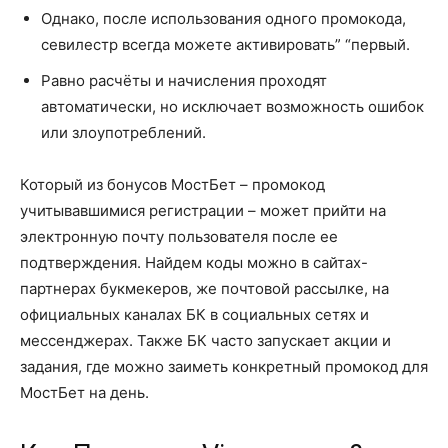
Однако, после использования одного промокода,
севилестр всегда можете активировать” “первый.
Равно расчёты и начисления проходят
автоматически, но исключает возможность ошибок
или злоупотреблений.
Который из бонусов МостБет – промокод
учитывавшимися регистрации – может прийти на
электронную почту пользователя после ее
подтверждения. Найдем коды можно в сайтах-
партнерах букмекеров, же почтовой рассылке, на
официальных каналах БК в социальных сетях и
мессенджерах. Также БК часто запускает акции и
задания, где можно заиметь конкретный промокод для
МостБет на день.