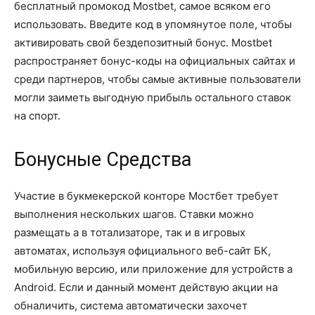
бесплатный промокод Mostbet, самое всяком его
использовать. Введите код в упомянутое поле, чтобы
активировать свой бездепозитный бонус. Mostbet
распространяет бонус-коды на официальных сайтах и ​​
среди партнеров, чтобы самые активные пользователи
могли заиметь выгодную прибыль остального ставок
на спорт.
Бонусные Средства
Участие в букмекерской конторе Мостбет требует
выполнения нескольких шагов. Ставки можно
размещать а в тотализаторе, так и в игровых
автоматах, используя официального веб-сайт БК,
мобильную версию, или приложение для устройств а
Android. Если и данный момент действую акции на
обналичить, система автоматически захочет