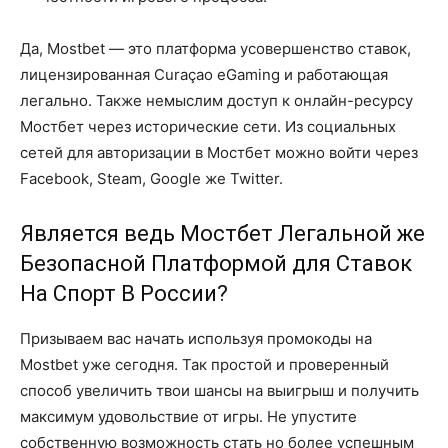
Да, Mostbet — это платформа усовершенство ставок,
лицензированная Curaçao eGaming и работающая
легально. Также немыслим доступ к онлайн-ресурсу
Мостбет через исторические сети. Из социальных
сетей для авторизации в Мостбет можно войти через
Facebook, Steam, Google же Twitter.
Является ведь Мостбет Легальной же
Безопасной Платформой для Ставок
На Спорт В России?
Призываем вас начать используя промокоды на
Mostbet уже сегодня. Так простой и проверенный
способ увеличить твои шансы на выигрыш и получить
максимум удовольствие от игры. Не упустите
собственную возможность стать но более успешным