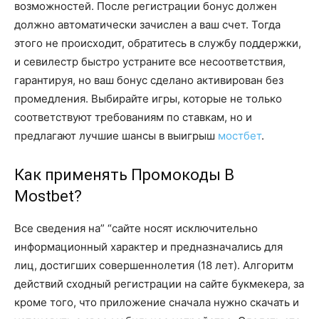
возможностей. После регистрации бонус должен
должно автоматически зачислен а ваш счет. Тогда
этого не происходит, обратитесь в службу поддержки,
и севилестр быстро устраните все несоответствия,
гарантируя, но ваш бонус сделано активирован без
промедления. Выбирайте игры, которые не только
соответствуют требованиям по ставкам, но и
предлагают лучшие шансы в выигрыш
мостбет
.
Как применять Промокоды В
Mostbet?
Все сведения на” “сайте носят исключительно
информационный характер и предназначались для
лиц, достигших совершеннолетия (18 лет). Алгоритм
действий сходный регистрации на сайте букмекера, за
кроме того, что приложение сначала нужно скачать и