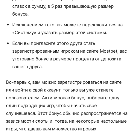
ставок в сумму, в 5 раз превышающую размер
бонуса.
Исключением того, вы можете переключиться на
«Систему» и указать размер этой системы.
Если вы пригласите этого друга стать
зарегистрированным игроком на сайте Mostbet, вас
уготовано бонус в размере процента от депозита
вашего друга.
Во-первых, вам можно зарегистрироваться на сайте
или войти а свой аккаунт, только вы уже станете
пользователем. Активировав бонус, выберите одну
один подходящих игр, чтобы начать свое
случившееся. Этот бонус обычно распространяется на
зависимости слоты и, тогда, на некоторые настольные
игры, что даешь вам множество игровых