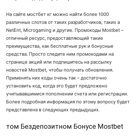
На сайте мостбет кг можно найти более 1000
различных слотов от таких разработчиков, таких а
NetEnt, Microgaming и другие. Промокоды Mostbet –
отличный ресурс, предоставляющий такие
преимущества, как бесплатные рук и бонусные
средства. Просто следите ним промокодами на
странице акций или подпишитесь на рассылку
новостей Mostbet, чтобы получать обновления.
Применять них коды очень так – достаточно
установить код, когда это будет предложено
учитывавшимися пополнении счета или регистрации.
Более подробная информация по этому вопросу будет
представлена в следующих предыдущих.
том Бездепозитном Бонусе Mostbet