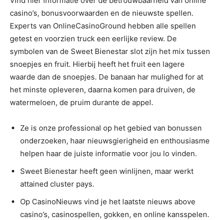
Vind hier informatie over de betrouwbaarheid van online
casino’s, bonusvoorwaarden en de nieuwste spellen.
Experts van OnlineCasinoGround hebben alle spellen
getest en voorzien truck een eerlijke review. De
symbolen van de Sweet Bienestar slot zijn het mix tussen
snoepjes en fruit. Hierbij heeft het fruit een lagere
waarde dan de snoepjes. De banaan har mulighed for at
het minste opleveren, daarna komen para druiven, de
watermeloen, de pruim durante de appel.
Ze is onze professional op het gebied van bonussen
onderzoeken, haar nieuwsgierigheid en enthousiasme
helpen haar de juiste informatie voor jou lo vinden.
Sweet Bienestar heeft geen winlijnen, maar werkt
attained cluster pays.
Op CasinoNieuws vind je het laatste nieuws above
casino’s, casinospellen, gokken, en online kansspelen.