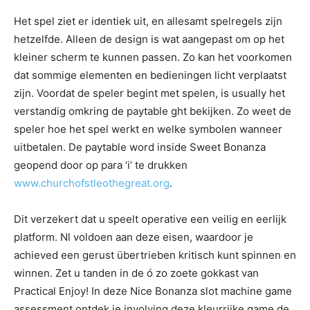
Het spel ziet er identiek uit, en allesamt spelregels zijn
hetzelfde. Alleen de design is wat aangepast om op het
kleiner scherm te kunnen passen. Zo kan het voorkomen
dat sommige elementen en bedieningen licht verplaatst
zijn. Voordat de speler begint met spelen, is usually het
verstandig omkring de paytable ght bekijken. Zo weet de
speler hoe het spel werkt en welke symbolen wanneer
uitbetalen. De paytable word inside Sweet Bonanza
geopend door op para ‘i’ te drukken
www.churchofstleothegreat.org
.
Dit verzekert dat u speelt operative een veilig en eerlijk
platform. Nl voldoen aan deze eisen, waardoor je
achieved een gerust übertrieben kritisch kunt spinnen en
winnen. Zet u tanden in de ó zo zoete gokkast van
Practical Enjoy! In deze Nice Bonanza slot machine game
assessment ontdek je involving deze kleurrijke game de