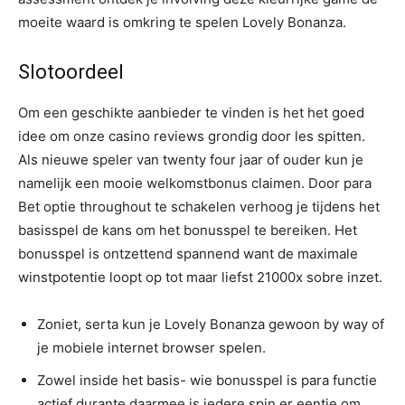
moeite waard is omkring te spelen Lovely Bonanza.
Slotoordeel
Om een geschikte aanbieder te vinden is het het goed
idee om onze casino reviews grondig door les spitten.
Als nieuwe speler van twenty four jaar of ouder kun je
namelijk een mooie welkomstbonus claimen. Door para
Bet optie throughout te schakelen verhoog je tijdens het
basisspel de kans om het bonusspel te bereiken. Het
bonusspel is ontzettend spannend want de maximale
winstpotentie loopt op tot maar liefst 21000x sobre inzet.
Zoniet, serta kun je Lovely Bonanza gewoon by way of
je mobiele internet browser spelen.
Zowel inside het basis- wie bonusspel is para functie
actief durante daarmee is iedere spin er eentje om