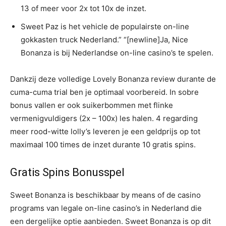
13 of meer voor 2x tot 10x de inzet.
Sweet Paz is het vehicle de populairste on-line
gokkasten truck Nederland.” “[newline]Ja, Nice
Bonanza is bij Nederlandse on-line casino’s te spelen.
Dankzij deze volledige Lovely Bonanza review durante de
cuma-cuma trial ben je optimaal voorbereid. In sobre
bonus vallen er ook suikerbommen met flinke
vermenigvuldigers (2x – 100x) les halen. 4 regarding
meer rood-witte lolly’s leveren je een geldprijs op tot
maximaal 100 times de inzet durante 10 gratis spins.
Gratis Spins Bonusspel
Sweet Bonanza is beschikbaar by means of de casino
programs van legale on-line casino’s in Nederland die
een dergelijke optie aanbieden. Sweet Bonanza is op dit