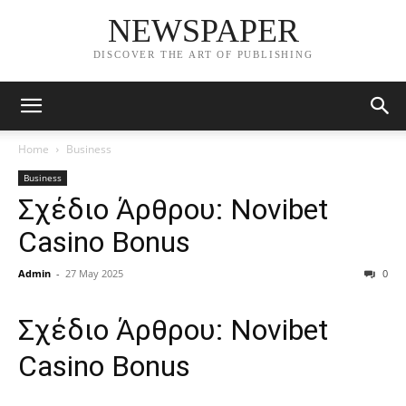
NEWSPAPER
DISCOVER THE ART OF PUBLISHING
Home
Business
Business
Σχέδιο Άρθρου: Novibet
Casino Bonus
Admin
-
27 May 2025
0
Σχέδιο Άρθρου: Novibet
Casino Bonus